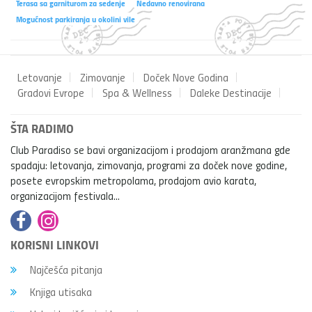
Terasa sa garniturom za sedenje
Nedavno renovirana
Mogućnost parkiranja u okolini vile
Letovanje
Zimovanje
Doček Nove Godina
Gradovi Evrope
Spa & Wellness
Daleke Destinacije
ŠTA RADIMO
Club Paradiso se bavi organizacijom i prodajom aranžmana gde
spadaju: letovanja, zimovanja, programi za doček nove godine,
posete evropskim metropolama, prodajom avio karata,
organizacijom festivala...
KORISNI LINKOVI
Najčešća pitanja
Knjiga utisaka