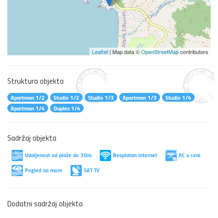
Leaflet
| Map data ©
OpenStreetMap
contributors
Struktura objekta
Apartman 1/2
Studio 1/2
Studio 1/3
Apartman 1/3
Studio 1/4
Apartman 1/4
Duplex 1/4
Sadržaj objekta
Udaljenost od plaže do 30m
Besplatan internet
AC u ceni
Pogled na more
SAT TV
Dodatni sadržaj objekta