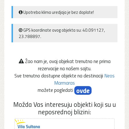
Upotreba klima uredjaja je bez doplate!
GPS koordinate ovog objekta su: 40.091127,
23.788897.
Žao nam je, ovaj objekat trenutno ne prima
rezervacije na našem sajtu.
Sve trenutno dostupne objekte na destinaciji
Neos
Marmaras
ovde
možete pogledati
Možda Vas interesuju objekti koji su u
neposrednoj blizini:
Vila Sultana