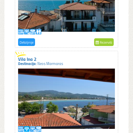
Detaljnije
Rezerviši
Vila Ina 2
Destinacija:
Neos Marmaras