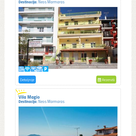
Destinacija:
Neos Marmaras
Detaljnije
Rezerviši
Vila Magio
Destinacija:
Neos Marmaras