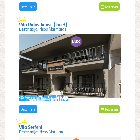
Detaljnije
Rezerviši
Vila Ridos house (Ina 3)
Destinacija:
Neos Marmaras
Detaljnije
Rezerviši
Vila Stefani
Destinacija:
Neos Marmaras