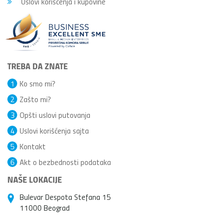
Uslovi korišćenja i kupovine
TREBA DA ZNATE
1
Ko smo mi?
2
Zašto mi?
3
Opšti uslovi putovanja
4
Uslovi korišćenja sajta
5
Kontakt
6
Akt o bezbednosti podataka
NAŠE LOKACIJE
Bulevar Despota Stefana 15
11000 Beograd