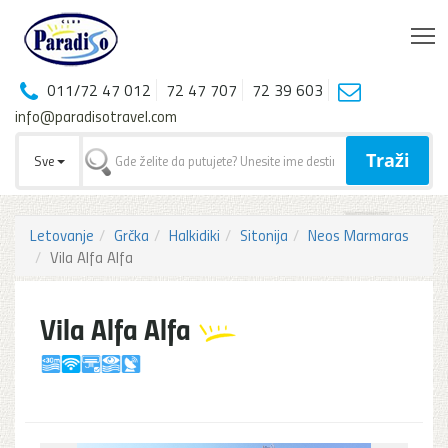
T
011/72 47 012
72 47 707
72 39 603
info@paradisotravel.com
Traži
Sve
Letovanje
Grčka
Halkidiki
Sitonija
Neos Marmaras
Vila Alfa Alfa
Vila Alfa Alfa