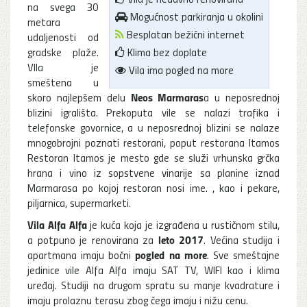
na svega 30
Mogućnost parkiranja u okolini
metara
Besplatan bežični internet
udaljenosti od
gradske plaže.
Klima bez doplate
VIla je
Vila ima pogled na more
smeštena u
Neos Marmaras
skoro najlepšem delu
a u neposrednoj
blizini igrališta. Prekoputa vile se nalazi trafika i
telefonske govornice, a u neposrednoj blizini se nalaze
mnogobrojni poznati restorani, poput restorana Itamos
Restoran Itamos je mesto gde se služi vrhunska grčka
hrana i vino iz sopstvene vinarije sa planine iznad
Marmarasa po kojoj restoran nosi ime. , kao i pekare,
piljarnica, supermarketi.
Vila Alfa Alfa
je kuća koja je izgrađena u rustičnom stilu,
leto 2017
a potpuno je renovirana za
. Većina studija i
pogled na more
apartmana imaju bočni
. Sve smeštajne
jedinice vile Alfa Alfa imaju SAT TV, WIFI kao i klima
uređaj. Studiji na drugom spratu su manje kvadrature i
imaju prolaznu terasu zbog čega imaju i nižu cenu.