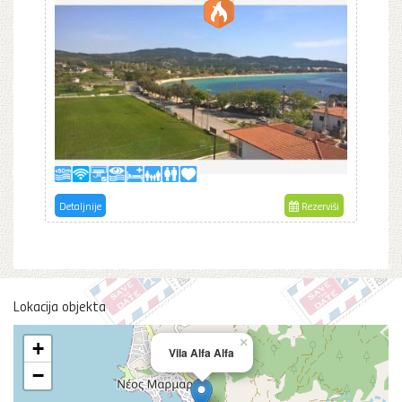
Detaljnije
Rezerviši
Lokacija objekta
×
+
Vila Alfa Alfa
−