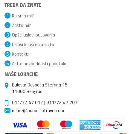
TREBA DA ZNATE
1
Ko smo mi?
2
Zašto mi?
3
Opšti uslovi putovanja
4
Uslovi korišćenja sajta
5
Kontakt
6
Akt o bezbednosti podataka
NAŠE LOKACIJE
Bulevar Despota Stefana 15
11000 Beograd
011/72 47 012
|
011/72 47 707
office@paradisotravel.com