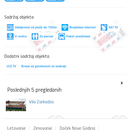
Sadržaj objekta
Udaljenost od plaže do 100m
Besplatan internet
SAT TV
U centru
Za parove
Paket aranžmani
Dodatni sadržaj objekta
LCD TV
Terasa sa garniturom za sedenje
x
Poslednjih 5 pregledanih
Vila Zarkadas
Letovanje
Zimovanje
Doček Nove Godina