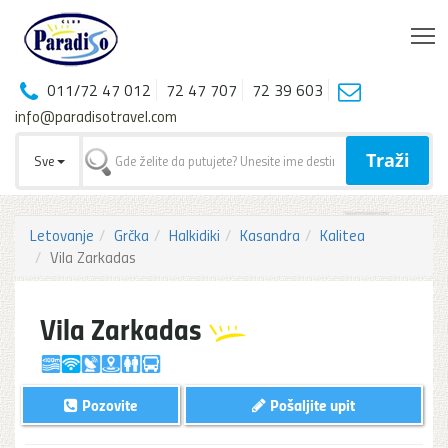
T
011/72 47 012
72 47 707
72 39 603
info@paradisotravel.com
Traži
Sve
Letovanje
Grčka
Halkidiki
Kasandra
Kalitea
Vila Zarkadas
Vila Zarkadas
Pozovite
Pošaljite upit