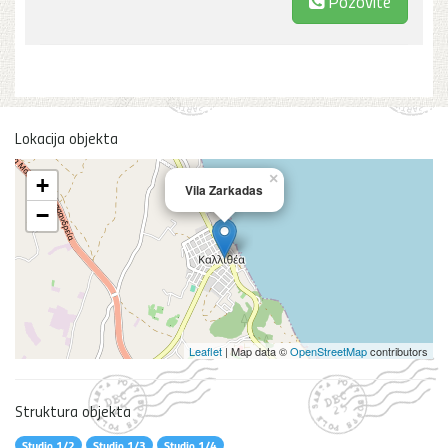
Pozovite
Lokacija objekta
×
+
Vila Zarkadas
−
Leaflet
| Map data ©
OpenStreetMap
contributors
Struktura objekta
Studio 1/2
Studio 1/3
Studio 1/4