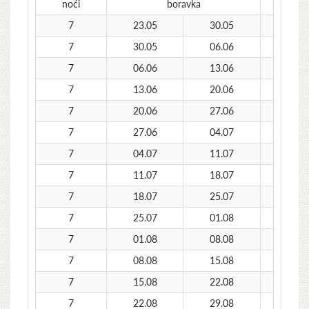
noći
boravka
7
23.05
30.05
129
7
30.05
06.06
169
7
06.06
13.06
199
7
13.06
20.06
24
7
20.06
27.06
27
7
27.06
04.07
29
7
04.07
11.07
36
7
11.07
18.07
35
7
18.07
25.07
37
7
25.07
01.08
37
7
01.08
08.08
37
7
08.08
15.08
37
7
15.08
22.08
34
7
22.08
29.08
30