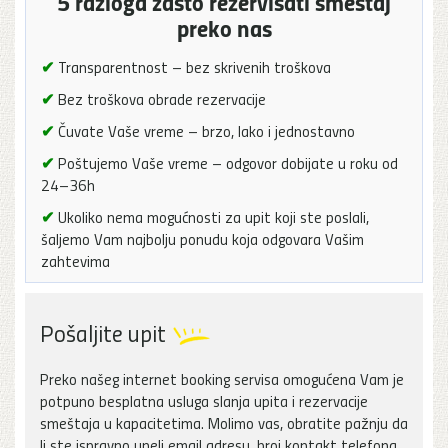
5 razloga zašto rezervisati smeštaj
preko nas
✔
Transparentnost – bez skrivenih troškova
✔
Bez troškova obrade rezervacije
✔
Čuvate Vaše vreme – brzo, lako i jednostavno
✔
Poštujemo Vaše vreme – odgovor dobijate u roku od
24–36h
✔
Ukoliko nema mogućnosti za upit koji ste poslali,
šaljemo Vam najbolju ponudu koja odgovara Vašim
zahtevima
Pošaljite upit
Preko našeg internet booking servisa omogućena Vam je
potpuno besplatna usluga slanja upita i rezervacije
smeštaja u kapacitetima. Molimo vas, obratite pažnju da
li ste ispravno uneli email adresu, broj kontakt telefona