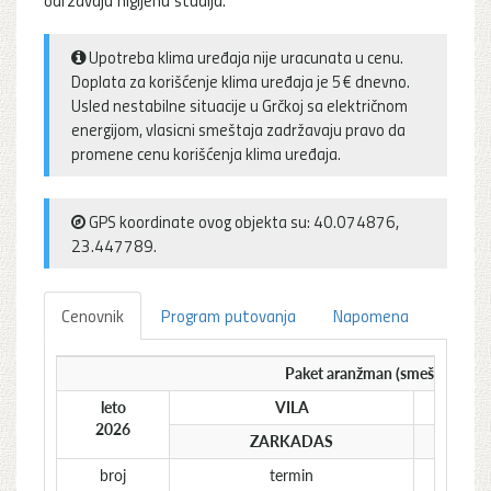
Upotreba klima uređaja nije uracunata u cenu.
Doplata za korišćenje klima uređaja je 5€ dnevno.
Usled nestabilne situacije u Grčkoj sa električnom
energijom, vlasicni smeštaja zadržavaju pravo da
promene cenu korišćenja klima uređaja.
GPS koordinate ovog objekta su: 40.074876,
23.447789.
Cenovnik
Program putovanja
Napomena
Paket aranžman (smeštaj + pre
leto
VILA
1/2
2026
ZARKADAS
stud
broj
termin
€