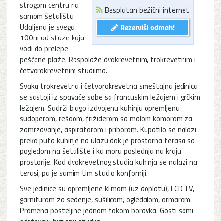
strogom centru na
Besplatan bežični internet
samom šetalištu.
Udaljena je svega
Rezerviši odmah!
100m od staze koja
vodi do prelepe
peščane plaže. Raspolaže dvokrevetnim, trokrevetnim i
četvorokrevetnim studiima.
Svaka trokrevetna i četvorokrevetna smeštajna jedinica
se sastoji iz spavaće sobe sa francuskim ležajem i grčkim
ležajem. Sadrži blago izdvojenu kuhinju opremljenu
sudoperom, rešoom, frižiderom sa malom komorom za
zamrzavanje, aspiratorom i priborom. Kupatilo se nalazi
preko puta kuhinje na ulazu dok je prostorna terasa sa
pogledom na šetalište i ka moru poslednja na kraju
prostorije. Kod dvokrevetnog studia kuhinja se nalazi na
terasi, pa je samim tim studio konforniji.
Sve jedinice su opremljene klimom (uz doplatu), LCD TV,
garniturom za sedenje, sušilicom, ogledalom, ormarom.
Promena posteljine jednom tokom boravka. Gosti sami
održavaju higijenu studija.