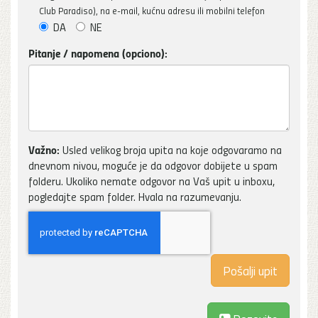
Club Paradiso), na e-mail, kućnu adresu ili mobilni telefon
DA
NE
Pitanje / napomena (opciono):
Važno:
Usled velikog broja upita na koje odgovaramo na
dnevnom nivou, moguće je da odgovor dobijete u spam
folderu. Ukoliko nemate odgovor na Vaš upit u inboxu,
pogledajte spam folder. Hvala na razumevanju.