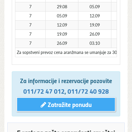
7
29.08
05.09
27
7
05.09
12.09
22
7
12.09
19.09
169
7
19.09
26.09
149
7
26.09
03.10
129
Za sopstveni prevoz cena aranžmana se umanjuje za 30€ po o
Za informacije i rezervacije pozovite
011/72 47 012
,
011/72 40 928
Zatražite ponudu