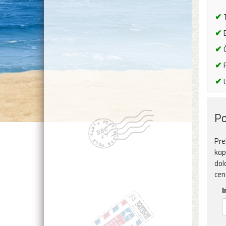
✔
T
✔
B
✔
Č
✔
P
✔
U
Po
Pre
kap
dol
cen
I