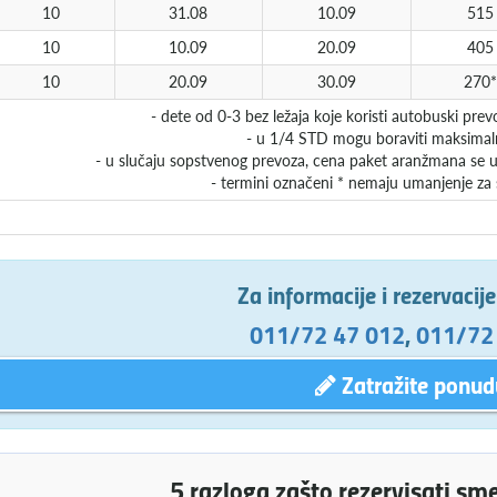
10
31.08
10.09
515
10
10.09
20.09
405
10
20.09
30.09
270*
- dete od 0-3 bez ležaja koje koristi autobuski pre
- u 1/4 STD mogu boraviti maksimal
- u slučaju sopstvenog prevoza, cena paket aranžmana se u
- termini označeni * nemaju umanjenje za
Za informacije i rezervacij
011/72 47 012
,
011/72
Zatražite ponud
5 razloga zašto rezervisati sm