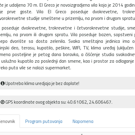
že je udaljena 70 m. El Greco je novoizgradjena vila koja je 2014 godin
oje prve goste. Vila El Greco poseduje dvokrevetne, trokre
vorokrevetne studije smeštene u prizemlju, na prvom i drugom spratu 
a poseduje dvokrevetne, trokrevetne i četvorokrevetne studije, sm
zemlju, na prvom ili drugom spratu. Vila poseduje bazen, sopstveni 
lepo dvorište sa dosta zelenila. Svaka smeštajna jedinica ima o
injski deo, terasu, kupatilo, peškire, WIFI, TV, klima uređaj (uključen
mena posteljine je petog dana boravka, a čišćenje studia svakodnev
 uslužno kupatilo za poslednji dan smene, kao i prostor za odlaganje 
reko puta vile se nalazi supermarket.
Upotreba klima uredjaja je bez doplate!
GPS koordinate ovog objekta su: 40.61062, 24.606467.
enovnik
Program putovanja
Napomena