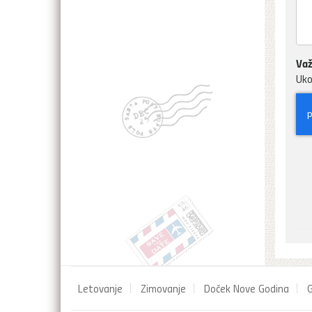
Važ
Uko
Letovanje
Zimovanje
Doček Nove Godina
G