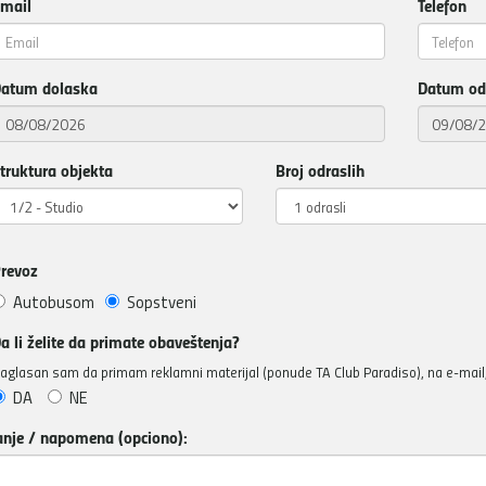
mail
Telefon
atum dolaska
Datum od
truktura objekta
Broj odraslih
revoz
Autobusom
Sopstveni
a li želite da primate obaveštenja?
aglasan sam da primam reklamni materijal (ponude TA Club Paradiso), na e-mail, 
DA
NE
anje / napomena (opciono):