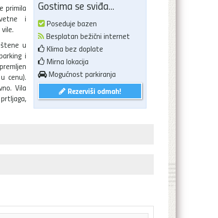
Gostima se sviđa...
e primila
vetne i
Poseduje bazen
vile.
Besplatan bežični internet
eštene u
Klima bez doplate
parking i
Mirna lokacija
premljen
Mogućnost parkiranja
 u cenu).
no. Vila
Rezerviši odmah!
prtljaga,