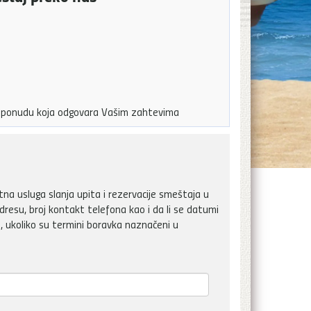
ju ponudu koja odgovara Vašim zahtevima
a usluga slanja upita i rezervacije smeštaja u
dresu, broj kontakt telefona kao i da li se datumi
, ukoliko su termini boravka naznačeni u