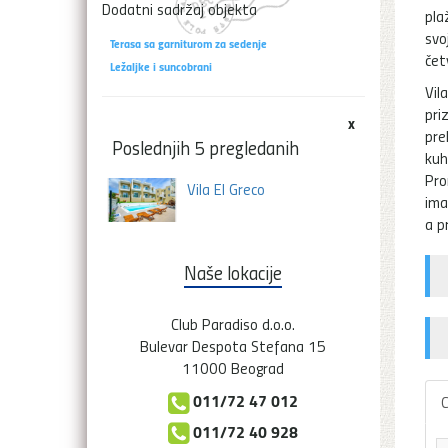
Dodatni sadržaj objekta
pla
sv
Terasa sa garniturom za sedenje
čet
Ležaljke i suncobrani
Vil
pri
x
pre
Poslednjih 5 pregledanih
kuh
Pro
Vila El Greco
ima
a p
Naše lokacije
Club Paradiso d.o.o.
Bulevar Despota Stefana 15
11000 Beograd
011/72 47 012
C
011/72 40 928