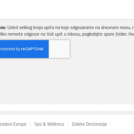
no:
Usled velikog broja upita na koje odgovaramo na dnevnom nivou, m
liko nemate odgovor na Vaš upit u inboxu, pogledajte spam folder. H
radovi Evrope
Spa & Wellness
Daleke Destinacije