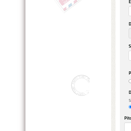
E
D
S
P
D
S
Pit