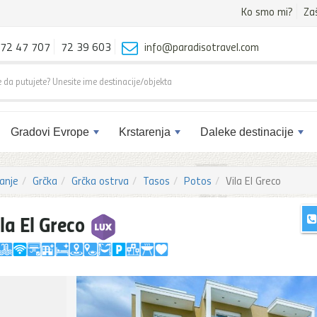
Ko smo mi?
Za
72 47 707
72 39 603
info@paradisotravel.com
Gradovi Evrope
Krstarenja
Daleke destinacije
anje
Grčka
Grčka ostrva
Tasos
Potos
Vila El Greco
la El Greco