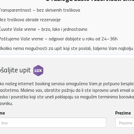
ransparentnost – bez skrivenih troškova
ez troškova obrade rezervacije
uvate Vaše vreme – brzo, lako i jednostavno
oštujemo Vaše vreme – odgovor dobijate u roku od 24–36h
koliko nema mogućnosti za upit koji ste poslali, šaljemo Vam najbol
šaljite upit
ko našeg internet booking servisa omogućena Vam je potpuno besplatn
acitetima. Molimo vas, obratite pažnju da li ste ispravno uneli email a
aska i povratka koji ste uneli poklapaju sa mogućim terminima boravka
ovniku.
me
Prezime