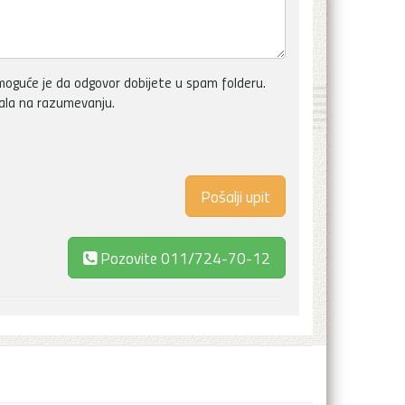
oguće je da odgovor dobijete u spam folderu.
vala na razumevanju.
Pozovite
011/724-70-12