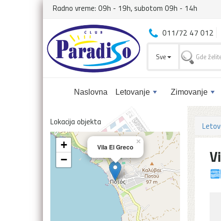
Radno vreme: 09h - 19h, subotom 09h - 14h
011/72 47 012
Sve
Naslovna
Letovanje
Zimovanje
Lokacija objekta
Letov
×
+
Vila El Greco
Vi
−