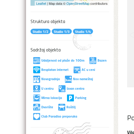
Leaflet
| Map data ©
OpenStreetMap
contributors
Struktura objekta
Studio 1/2
Studio 1/3
Studio 1/4
Sadržaj objekta
Udaljenost od plaže do 100m
Bazen
Besplatan internet
AC u ceni
Novogradnja
Nov nameštaj
U centru
Izvan centra
Mirna lokacija
Parking
Dvorište
Roštilj
Po
Club Paradiso preporuka
Vil