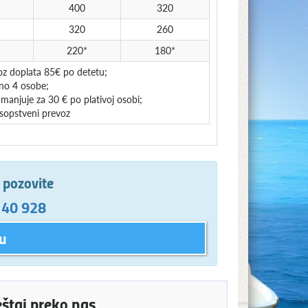
400
320
320
260
220*
180*
voz doplata 85€ po detetu;
no 4 osobe;
manjuje za 30 € po plativoj osobi;
 sopstveni prevoz
e pozovite
 40 928
u
eštaj preko nas