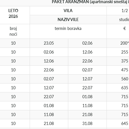
PAKET ARANŽMAN (apartmanski smeštaj i 
LETO
VILA
1/2
2026
NAZIV VILE
studi
broj
termin boravka
€
noći
10
23.05
02.06
200*
10
02.06
12.06
255
10
12.06
22.06
375
10
22.06
02.07
475
10
02.07
12.07
560
10
12.07
22.07
635
10
22.07
01.08
715
10
01.08
11.08
715
10
11.08
21.08
715
10
21.08
31.08
645