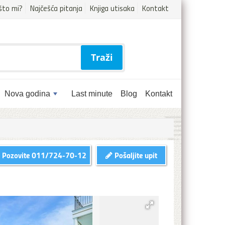
što mi?
Najčešća pitanja
Knjiga utisaka
Kontakt
Traži
Nova godina
Last minute
Blog
Kontakt
Pozovite
011/724-70-12
Pošaljite upit