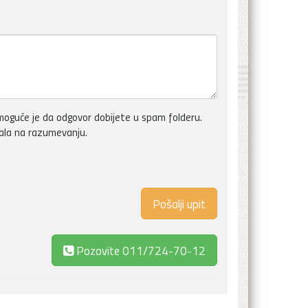
oguće je da odgovor dobijete u spam folderu.
vala na razumevanju.
Pozovite
011/724-70-12