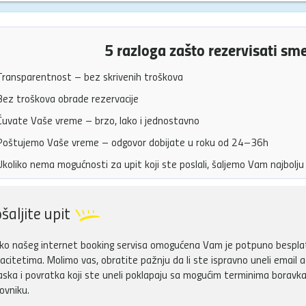
5 razloga zašto rezervisati sm
ransparentnost – bez skrivenih troškova
ez troškova obrade rezervacije
uvate Vaše vreme – brzo, lako i jednostavno
oštujemo Vaše vreme – odgovor dobijate u roku od 24–36h
koliko nema mogućnosti za upit koji ste poslali, šaljemo Vam najbol
šaljite upit
ko našeg internet booking servisa omogućena Vam je potpuno besplatn
acitetima. Molimo vas, obratite pažnju da li ste ispravno uneli email a
aska i povratka koji ste uneli poklapaju sa mogućim terminima boravka
ovniku.