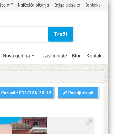
što mi?
Najčešća pitanja
Knjiga utisaka
Kontakt
Traži
Nova godina
Last minute
Blog
Kontakt
Pozovite
011/724-70-12
Pošaljite upit