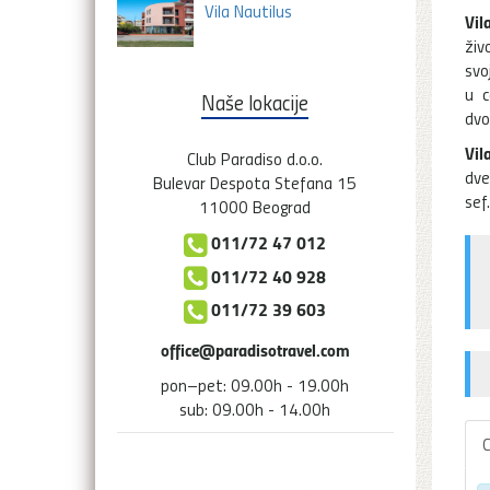
Vila Nautilus
Vil
živ
svo
u c
Naše lokacije
dvo
Vil
Club Paradiso d.o.o.
dve
Bulevar Despota Stefana 15
sef
11000 Beograd
011/72 47 012
011/72 40 928
011/72 39 603
office@paradisotravel.com
pon–pet: 09.00h - 19.00h
sub: 09.00h - 14.00h
C