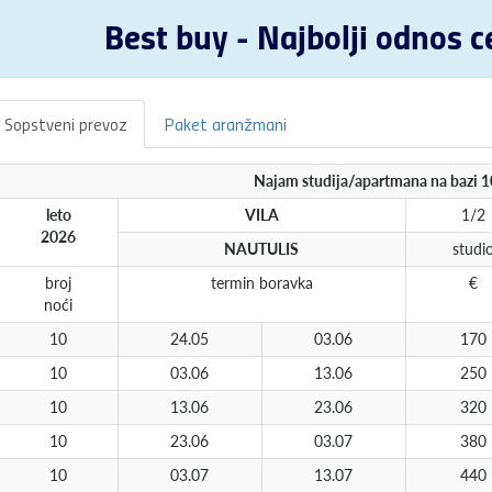
Best buy - Najbolji odnos c
Sopstveni prevoz
Paket aranžmani
Najam studija/apartmana na bazi 
leto
VILA
1/2
2026
NAUTULIS
studi
broj
termin boravka
€
noći
10
24.05
03.06
170
10
03.06
13.06
250
10
13.06
23.06
320
10
23.06
03.07
380
10
03.07
13.07
440