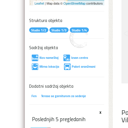
Leaflet
| Map data ©
OpenStreetMap
contributors
Struktura objekta
Studio 1/2
Studio 1/3
Studio 1/4
Sadržaj objekta
Nov nameštaj
Izvan centra
Mirna lokacija
Paket aranžmani
Dodatni sadržaj objekta
Fen
Terasa sa garniturom za sedenje
Pa
x
Vi
Poslednjih 5 pregledanih