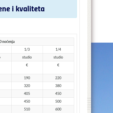
ene i kvaliteta
10 noćenja
1/3
1/4
o
studio
studio
€
€
190
220
320
380
405
450
450
500
510
600