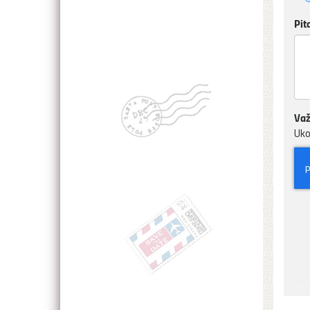
Pit
Važ
Uko