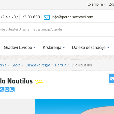
Ko smo mi?
Za
72 47 707
72 39 603
info@paradisotravel.com
Gradovi Evrope
Krstarenja
Daleke destinacije
anje
Grčka
Olimpska regija
Paralia
Vila Nautilus
ila Nautilus