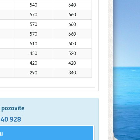
540
640
570
660
570
660
570
660
510
600
450
520
420
420
290
340
e pozovite
 40 928
u