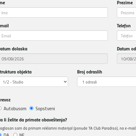
me
Prezime
mail
Telefon
atum dolaska
Datum od
truktura objekta
Broj odraslih
revoz
Autobusom
Sopstveni
a li želite da primate obaveštenja?
aglasan sam da primam reklamni materijal (ponude TA Club Paradiso), na e-mail, 
DA
NE