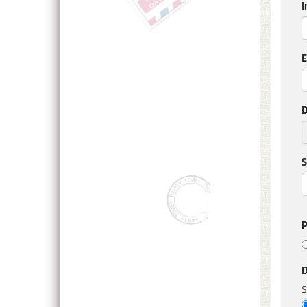
I
E
D
S
P
D
S