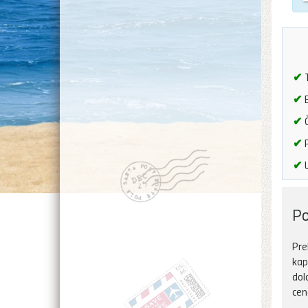
✔
T
✔
B
✔
Č
✔
P
✔
U
Po
Pre
kap
dol
cen