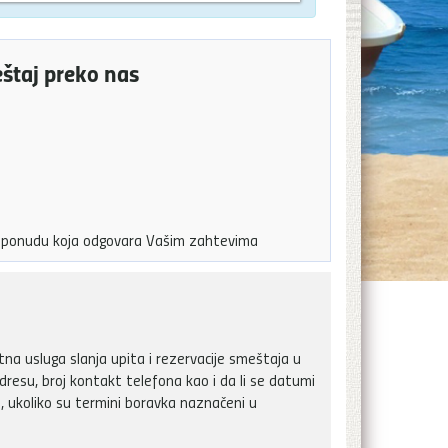
eštaj preko nas
ju ponudu koja odgovara Vašim zahtevima
a usluga slanja upita i rezervacije smeštaja u
dresu, broj kontakt telefona kao i da li se datumi
, ukoliko su termini boravka naznačeni u