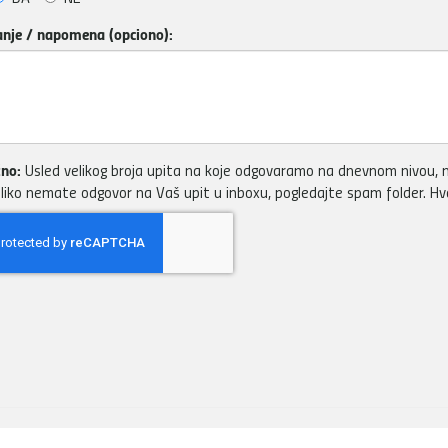
anje / napomena (opciono):
no:
Usled velikog broja upita na koje odgovaramo na dnevnom nivou, m
liko nemate odgovor na Vaš upit u inboxu, pogledajte spam folder. H