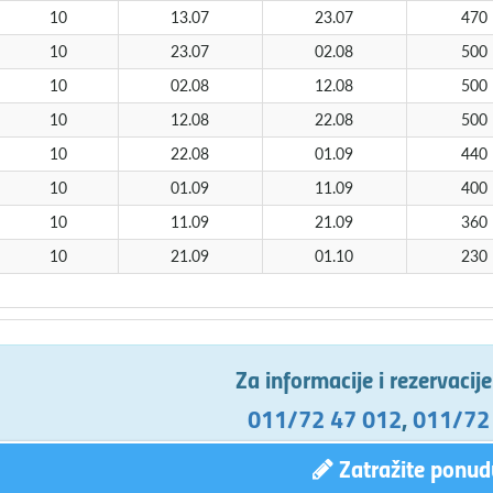
10
13.07
23.07
470
10
23.07
02.08
500
10
02.08
12.08
500
10
12.08
22.08
500
10
22.08
01.09
440
10
01.09
11.09
400
10
11.09
21.09
360
10
21.09
01.10
230
Za informacije i rezervacij
011/72 47 012
,
011/72
Zatražite ponud