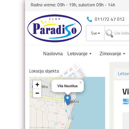
Radno vreme: 09h - 19h, subotom 09h - 14h
011/72 47 012
Sve
Naslovna
Letovanje
Zimovanje
Lokacija objekta
Letov
×
+
Vila Nautilus
V
−