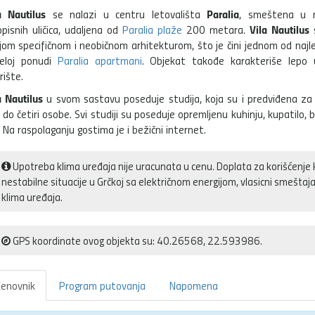
a Nautilus
Paralia
se nalazi u centru letovališta
, smeštena u 
Vila Nautilus
opisnih uličica, udaljena od
Paralia plaže
200 metara.
s
jom specifičnom i neobičnom arhitekturom, što je čini jednom od najle
eloj ponudi
Paralia apartmani
. Objekat takođe karakteriše lepo 
rište.
a Nautilus
u svom sastavu poseduje studija, koja su i predviđena za
 do četiri osobe. Svi studiji su poseduje opremljenu kuhinju, kupatilo, b
. Na raspolaganju gostima je i bežični internet.
Upotreba klima uređaja nije uracunata u cenu. Doplata za korišćenje 
nestabilne situacije u Grčkoj sa električnom energijom, vlasicni smešt
klima uređaja.
GPS koordinate ovog objekta su: 40.26568, 22.593986.
enovnik
Program putovanja
Napomena