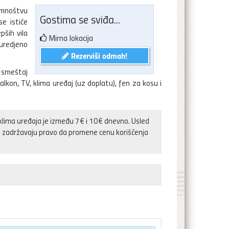
mnoštvu
Gostima se sviđa...
e ističe
pših vila
Mirna lokacija
uredjeno
Rezerviši odmah!
 smeštaj
alkon, TV, klima uređaj (uz doplatu), fen za kosu i
klima uređaja je između 7€ i 10€ dnevno. Usled
aja zadržavaju pravo da promene cenu korišćenja