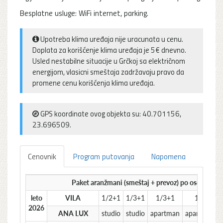
Besplatne usluge: WiFi internet, parking.
Upotreba klima uređaja nije uracunata u cenu.
Doplata za korišćenje klima uređaja je 5€ dnevno.
Usled nestabilne situacije u Grčkoj sa električnom
energijom, vlasicni smeštaja zadržavaju pravo da
promene cenu korišćenja klima uređaja.
GPS koordinate ovog objekta su: 40.701156,
23.696509.
Cenovnik
Program putovanja
Napomena
Paket aranžmani (smeštaj + prevoz) po osobi
leto
VILA
1/2+1
1/3+1
1/3+1
1/4
2026
ANA LUX
studio
studio
apartman
apartman