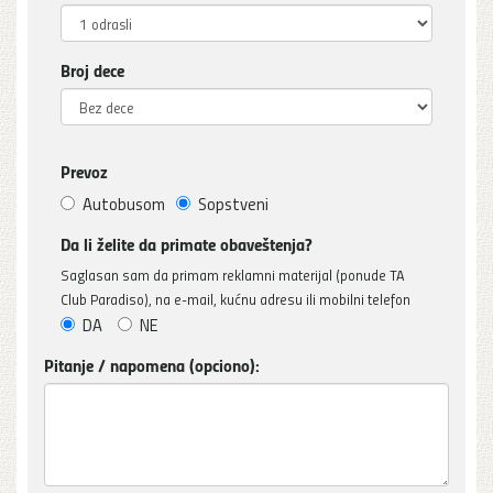
Broj dece
Prevoz
Autobusom
Sopstveni
Da li želite da primate obaveštenja?
Saglasan sam da primam reklamni materijal (ponude TA
Club Paradiso), na e-mail, kućnu adresu ili mobilni telefon
DA
NE
Pitanje / napomena (opciono):