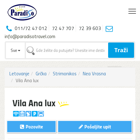
T
011/72 47 012
72 47 707
72 39 603
info@paradisotravel.com
Traži
Sve
Letovanje
Grčka
Strimonikos
Nea Vrasna
Vila Ana lux
Vila Ana lux
Pozovite
Pošaljite upit