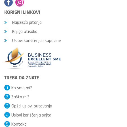
KORISNI LINKOVI
Najčešća pitanja
Knjiga utisaka
Uslovi korišćenja i kupovine
TREBA DA ZNATE
1
Ko smo mi?
2
Zašto mi?
3
Opšti uslovi putovanja
4
Uslovi korišćenja sajta
5
Kontakt