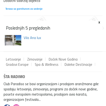
Dodatni sadržaj objekta
Terasa sa garniturom za sedenje
x
Poslednjih 5 pregledanih
Vila Ana lux
Letovanje
Zimovanje
Doček Nove Godina
Gradovi Evrope
Spa & Wellness
Daleke Destinacije
ŠTA RADIMO
Club Paradiso se bavi organizacijom i prodajom aranžmana gde
spadaju: letovanja, zimovanja, programi za doček nove godine,
posete evropskim metropolama, prodajom avio karata,
organizacijom festivala...