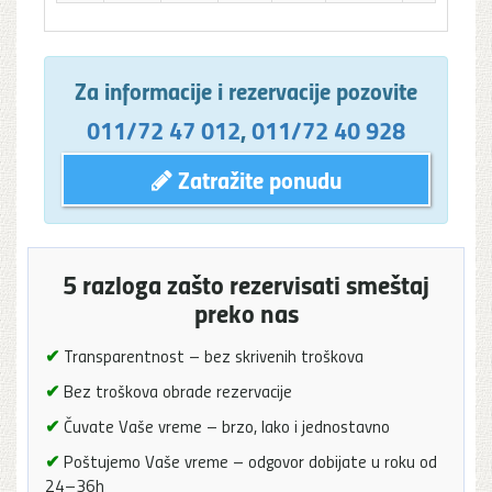
Za informacije i rezervacije pozovite
011/72 47 012
,
011/72 40 928
Zatražite ponudu
5 razloga zašto rezervisati smeštaj
preko nas
✔
Transparentnost – bez skrivenih troškova
✔
Bez troškova obrade rezervacije
✔
Čuvate Vaše vreme – brzo, lako i jednostavno
✔
Poštujemo Vaše vreme – odgovor dobijate u roku od
24–36h