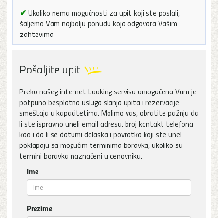
✔
Ukoliko nema mogućnosti za upit koji ste poslali,
šaljemo Vam najbolju ponudu koja odgovara Vašim
zahtevima
Pošaljite upit
Preko našeg internet booking servisa omogućena Vam je
potpuno besplatna usluga slanja upita i rezervacije
smeštaja u kapacitetima. Molimo vas, obratite pažnju da
li ste ispravno uneli email adresu, broj kontakt telefona
kao i da li se datumi dolaska i povratka koji ste uneli
poklapaju sa mogućim terminima boravka, ukoliko su
termini boravka naznačeni u cenovniku.
Ime
Prezime