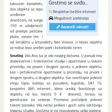
Gostima se sviđa...
luksuzan kompleks,
dva objekta sa lepo
Besplatan bežični internet
uređenim
Mogućnost parkiranja
dvorištem, na svega
150 m udaljenosti
Rezerviši odmah!
od prelepe peščane
plaže, samim tim i
od šetališta u letovalištu Nea Vrasna. U blizini objekta
se nalazi lepo uređen park i košarkaški teren.
Smeštaj
: Vila Ana lux je vila novijeg datuma. U ponudi ima
dvokrevetne i trokrevetne studije i apartmane u niskom
prizemlju, na prvom i drugom spratu u jednom objektu,
kao i petokrevetne apartmane u prizemlju, na prvom i
drugom spratu, u drugom objektu. Sve smeštajne jedinice
imaju čajnu kuhinju sa posuđem, kupatilo, SAT TV,
besplatni WiFi internet, klima uređaj (korišćenje uz
doplatu na licu mesta 5 € dnevno), terasu sa
garniturom za sedenje. Promena posteljine jednom
tokom boravka. Vila nema peškire i gosti sami održavaju
higijenu studija. Gostima je na raspolaganju veliki parking.