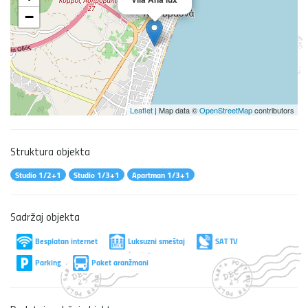
−
Leaflet
| Map data ©
OpenStreetMap
contributors
Struktura objekta
Studio 1/2+1
Studio 1/3+1
Apartman 1/3+1
Sadržaj objekta
Besplatan internet
Luksuzni smeštaj
SAT TV
Parking
Paket aranžmani