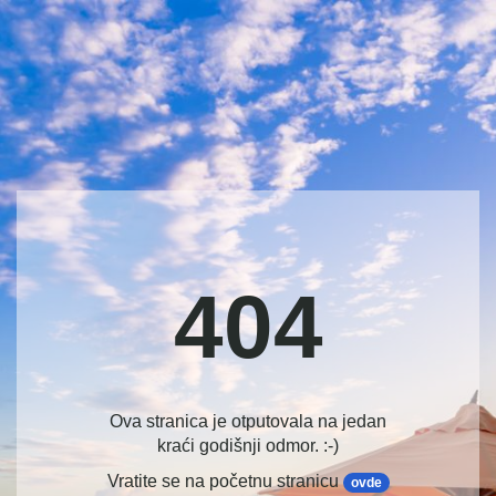
404
Ova stranica je otputovala na jedan
kraći godišnji odmor. :-)
Vratite se na početnu stranicu
ovde